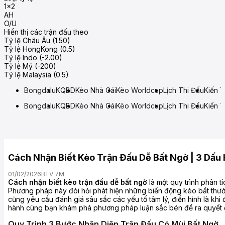
1x2
AH
O/U
Hiển thị các trận đấu theo
Tỷ lệ Châu Âu (1.50)
Tỷ lệ HongKong (0.5)
Tỷ lệ Indo (-2.00)
Tỷ lệ Mỹ (-200)
Tỷ lệ Malaysia (0.5)
Bongdalu
KQBD
Kèo Nhà Cái
Kèo Worldcup
Lịch Thi Đấu
Kiến 
Bongdalu
KQBD
Kèo Nhà Cái
Kèo Worldcup
Lịch Thi Đấu
Kiến 
Cách Nhận Biết Kèo Trận Đấu Dễ Bất Ngờ | 3 Dấu
01/02/2026
BTV 7M
Cách nhận biết kèo trận đấu dễ bất ngờ
là một quy trình phân 
Phương pháp này đòi hỏi phát hiện những biến động kèo bất thườ
cũng yêu cầu đánh giá sâu sắc các yếu tố tâm lý, điển hình là khi 
hành cùng bạn khám phá phương pháp luận sắc bén để ra quyết đị
Quy Trình 3 Bước Nhận Diện Trận Đấu Có Mùi Bất Ngờ