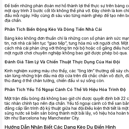
Để biến những phán đoán mơ hồ thành lợi thế thực sự trên bảng cư
một quy trình 3 bước cốt lõi không thể phá vỡ. Đây chính là kim ch
đấu mỗi ngày. Hãy cùng đi sâu vào từng mảnh ghép để tạo nên bứ
địa chấn.
Phân Tích Biến Động Kèo Và Dòng Tiền Nhà Cái
Bảng kèo không đơn thuần chỉ là những con số phản ánh sức mạn
tin, nơi nhà cái liên tục “giao tiếp”, tung hỏa mù với người chơi. Mộ
cách nhà cái phản ứng với thông tin nội bộ hoặc cố gắng điều hư
một người chơi chuyên nghiệp không bao giờ được phép bỏ qua.
Đánh Giá Tâm Lý Và Chiến Thuật Thực Dụng Của Hai Đội
Kinh nghiệm xương máu cho thấy, các “ông lớn” thường dễ sảy ch
săn lùng những trận đấu mà đội cửa trên đã chắc chắn vô địch, đ
thủ đang ở thế chân tường, chiến đấu vì sự sống còn.
Phân Tích Yếu Tố Ngoại Cảnh Có Thể Vô Hiệu Hóa Trình Độ
Một trận đấu bóng đá không bao giờ chỉ được quyết định bởi 22 cầu t
tác nhân chính tạo nên địa chấn. Yếu tố ngoại cảnh có thể san bằ
đẳng cấp lẫn trình độ kỹ thuật giữa hai đội.Điều kiện thời tiết là 
sũng nước sẽ biến sân bóng thành một bãi lầy, vô hiệu hóa hoàn t
lớn như Barcelona hay Manchester City.
Hướng Dẫn Nhận Biết Các Dạng Kèo Dụ Điển Hình