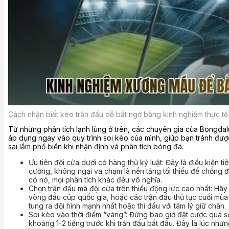
Cách nhận biết kèo trận đấu dễ bất ngờ bằng kinh nghiệm thực tế
Từ những phân tích lạnh lùng ở trên, các chuyên gia của Bongdal
áp dụng ngay vào quy trình soi kèo của mình, giúp bạn tránh đư
sai lầm phổ biến khi nhận định và phân tích bóng đá
.
Ưu tiên đội cửa dưới có hàng thủ kỷ luật: Đây là điều kiện t
cường, không ngại va chạm là nền tảng tối thiểu để chống 
có nó, mọi phân tích khác đều vô nghĩa.
Chọn trận đấu mà đội cửa trên thiếu động lực cao nhất: Hãy
vòng đầu cúp quốc gia, hoặc các trận đấu thủ tục cuối mùa
tung ra đội hình mạnh nhất hoặc thi đấu với tâm lý giữ chân.
Soi kèo vào thời điểm “vàng”: Đừng bao giờ đặt cược quá sớ
khoảng 1-2 tiếng trước khi trận đấu bắt đầu. Đây là lúc nh