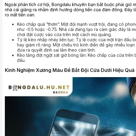
Ngoài phân tích cơ hội, Bongdalu khuyên bạn bắt buộc phải giữ mộ
nhà cái giăng ra nhằm định hướng dòng tiền của đám đông. Đây là 
ro mất tiền oan.
Kèo chấp quá “thơm”: Một đội mạnh vượt trội, đang có phon
như -0.5 hoặc -0.75. Nhà cái đang tạo ra cảm giác đây là m
chơi đặt cược vào cửa trên một cách mù quáng.
Tỷ lệ kèo nhấp nháy liên tục: Tỷ lệ cược của một trận đấu 
hay giảm rõ ràng. Một chiêu trò kinh điển để gây nhiễu lo
đưa ra quyết định sai lầm theo cảm tính.
Kèo tăng đột ngột sát giờ bóng lăn: Kèo chấp của cửa trên bấ
đấu.
Kinh Nghiệm Xương Máu Để Bắt Đội Cửa Dưới Hiệu Quả