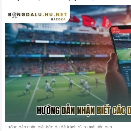
Hướng dẫn nhận biết kèo dụ để tránh rủi ro mất tiền oan