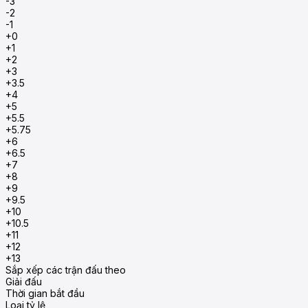
-3
-2
-1
+0
+1
+2
+3
+3.5
+4
+5
+5.5
+5.75
+6
+6.5
+7
+8
+9
+9.5
+10
+10.5
+11
+12
+13
Sắp xếp các trận đấu theo
Giải đấu
Thời gian bắt đầu
Loại tỷ lệ