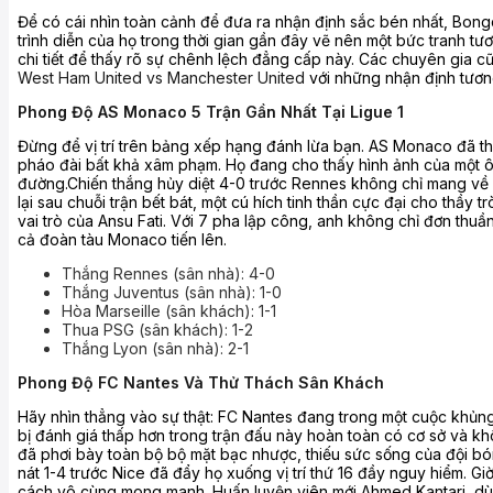
Để có cái nhìn toàn cảnh để đưa ra nhận định sắc bén nhất, Bongd
trình diễn của họ trong thời gian gần đây vẽ nên một bức tranh 
chi tiết để thấy rõ sự chênh lệch đẳng cấp này. Các chuyên gia 
West Ham United vs Manchester United
với những nhận định tươn
Phong Độ AS Monaco 5 Trận Gần Nhất Tại Ligue 1
Đừng để vị trí trên bảng xếp hạng đánh lừa bạn. AS Monaco đã thực
pháo đài bất khả xâm phạm. Họ đang cho thấy hình ảnh của một ôn
đường.Chiến thắng hủy diệt 4-0 trước Rennes không chỉ mang về b
lại sau chuỗi trận bết bát, một cú hích tinh thần cực đại cho thầ
vai trò của Ansu Fati. Với 7 pha lập công, anh không chỉ đơn thuầ
cả đoàn tàu Monaco tiến lên.
Thắng Rennes (sân nhà): 4-0
Thắng Juventus (sân nhà): 1-0
Hòa Marseille (sân khách): 1-1
Thua PSG (sân khách): 1-2
Thắng Lyon (sân nhà): 2-1
Phong Độ FC Nantes Và Thử Thách Sân Khách
Hãy nhìn thẳng vào sự thật: FC Nantes đang trong một cuộc khủng
bị đánh giá thấp hơn trong trận đấu này hoàn toàn có cơ sở và k
đã phơi bày toàn bộ bộ mặt bạc nhược, thiếu sức sống của đội bóng.
nát 1-4 trước Nice đã đẩy họ xuống vị trí thứ 16 đầy nguy hiểm.
cách vô cùng mong manh. Huấn luyện viên mới Ahmed Kantari, dù 