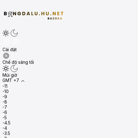
Cài đặt
Chế độ sáng tối
Múi giờ
GMT +7
-11
-10
-9
-8
-7
-6
-5
-4.5
-4
-3.5