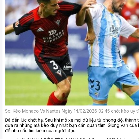
Soi Kèo Monaco Vs Nantes Ngày 14/02/2026 02:45 chốt kèo uy tí
Đã đến lúc chốt hạ. Sau khi mổ xẻ mọi dữ liệu từ phong độ, thành 
đưa ra những mã kèo duy nhất bạn cần quan tâm. Giọng văn của Bo
để nhu cầu tìm kiếm của người đọc.