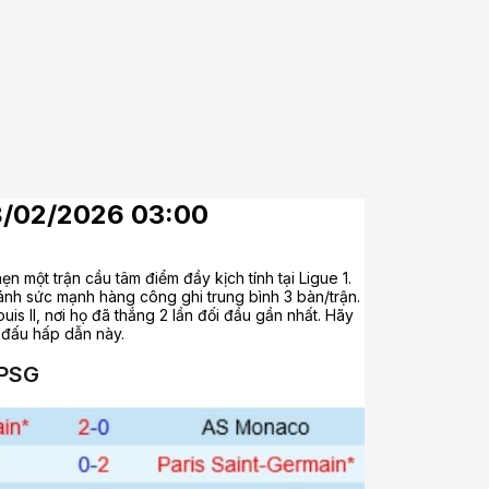
8/02/2026 03:00
một trận cầu tâm điểm đầy kịch tính tại Ligue 1.
ánh sức mạnh hàng công ghi trung bình 3 bàn/trận.
uis II, nơi họ đã thắng 2 lần đối đầu gần nhất. Hãy
 đấu hấp dẫn này.
 PSG