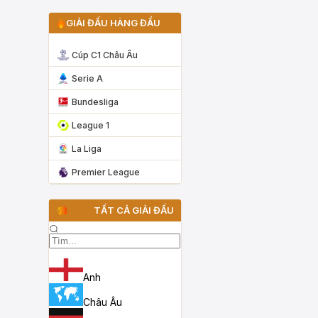
GIẢI ĐẤU HÀNG ĐẦU
Cúp C1 Châu Âu
Serie A
Bundesliga
League 1
La Liga
Premier League
TẤT CẢ GIẢI ĐẤU
Anh
Châu Âu