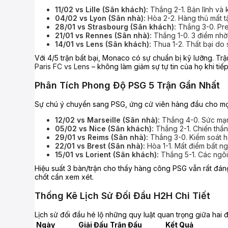
11/02 vs Lille (Sân khách):
Thắng 2-1. Bản lĩnh và 
04/02 vs Lyon (Sân nhà):
Hòa 2-2. Hàng thủ mất t
28/01 vs Strasbourg (Sân khách):
Thắng 3-0. Pre
21/01 vs Rennes (Sân nhà):
Thắng 1-0. 3 điểm nhờ
14/01 vs Lens (Sân khách):
Thua 1-2. Thất bại do s
Với 4/5 trận bất bại, Monaco có sự chuẩn bị kỹ lưỡng. Tr
Paris FC vs Lens
– không làm giảm sự tự tin của họ khi tiếp
Phân Tích Phong Độ PSG 5 Trận Gần Nhất
Sự chú ý chuyển sang PSG, ứng cử viên hàng đầu cho mọi
12/02 vs Marseille (Sân nhà):
Thắng 4-0. Sức mạnh
05/02 vs Nice (Sân khách):
Thắng 2-1. Chiến thắn
29/01 vs Reims (Sân nhà):
Thắng 3-0. Kiểm soát ho
22/01 vs Brest (Sân nhà):
Hòa 1-1. Mất điểm bất ngờ
15/01 vs Lorient (Sân khách):
Thắng 5-1. Các ngôi 
Hiệu suất 3 bàn/trận cho thấy hàng công PSG vẫn rất đáng 
chốt cần xem xét.
Thống Kê Lịch Sử Đối Đầu H2H Chi Tiết
Lịch sử đối đầu hé lộ những quy luật quan trọng giữa hai 
Ngày
Giải Đấu
Trận Đấu
Kết Quả