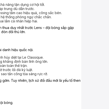
khả năng tận dụng cơ hội tốt.
ập trung dù dẫn trước.
ssing tầm cao hiệu quả, công sắc bén.
 hệ thống phòng ngự chắc chắn.
ai lầm cá nhân hiệp hai.
ận thua duy nhất trước Lens – đội bóng sắp gặp
 đón đối thủ lớn.
 danh hiệu quốc nội.
 hủy diệt tại Le Classique.
g khẳng định bản lĩnh ông lớn.
àn toàn thế trận.
 trước lối đá kỷ luật.
sao tấn công tỏa sáng rực rỡ.
gờm. Tuy nhiên, lịch sử đối đầu mới là yếu tố then
đội bóng.